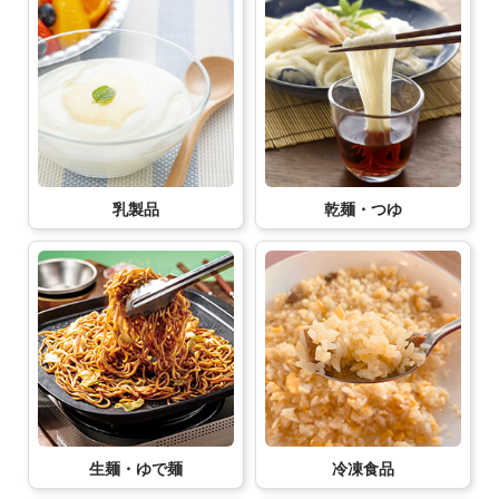
乳製品
乾麺・つゆ
生麺・ゆで麺
冷凍食品