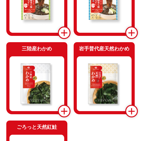
三陸産わかめ
岩手普代産天然わかめ
ごろっと天然紅鮭