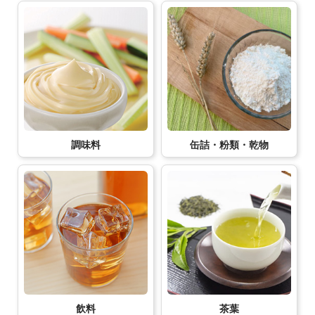
調味料
缶詰・粉類・乾物
飲料
茶葉