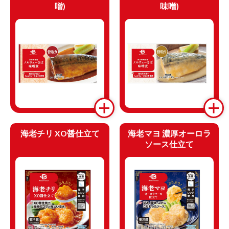
噌)
味噌)
海老チリ XO醤仕立て
海老マヨ 濃厚オーロラ
ソース仕立て