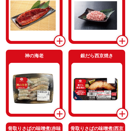
神の海老
銀だら西京焼き
骨取りさばの味噌煮(赤味
骨取りさばの味噌煮(西京