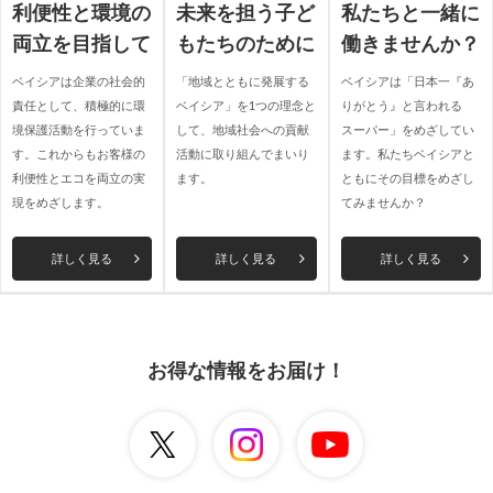
利便性と環境の
未来を担う子ど
私たちと一緒に
両立を目指して
もたちのために
働きませんか？
ベイシアは企業の社会的
「地域とともに発展する
ベイシアは「日本一『あ
責任として、積極的に環
ベイシア」を1つの理念と
りがとう』と言われる
境保護活動を行っていま
して、地域社会への貢献
スーパー」をめざしてい
す。これからもお客様の
活動に取り組んでまいり
ます。私たちベイシアと
利便性とエコを両立の実
ます。
ともにその目標をめざし
現をめざします。
てみませんか？
詳しく見る
詳しく見る
詳しく見る
お得な情報をお届け！