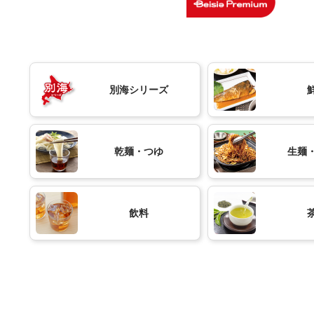
別海シリーズ
乾麺・つゆ
生麺
飲料