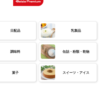
日配品
乳製品
調味料
缶詰・粉類・乾物
菓子
スイーツ・アイス