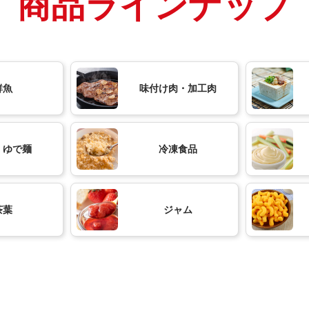
商品ラインナップ
鮮魚
味付け肉・加工肉
・ゆで麺
冷凍食品
茶葉
ジャム