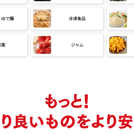
・ゆで麺
冷凍食品
茶葉
ジャム