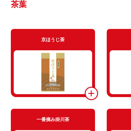
茶葉
京ほうじ茶
一番摘み掛川茶