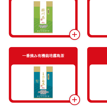
一番摘み有機栽培霧島茶