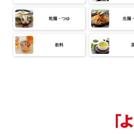
乾麺・つゆ
生麺
飲料