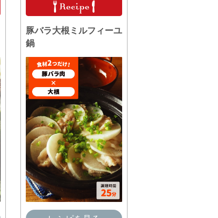
豚バラ大根ミルフィーユ
鍋