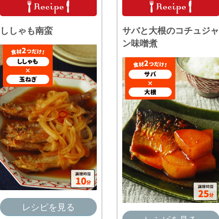
ししゃも南蛮
サバと大根のコチュジャ
ン味噌煮
レシピを見る