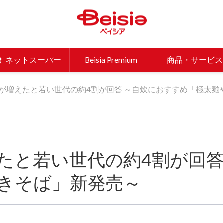
ベイシア 
ネットスーパー
Beisia Premium
商品・サービス
が増えたと若い世代の約4割が回答 ～自炊におすすめ「極太麺
たと若い世代の約4割が回答
きそば」新発売～