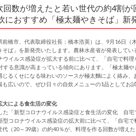
炊回数が増えたと若い世代の約4割が
炊におすすめ「極太麺やきそば」新
県前橋市、代表取締役社長：橋本浩英）は、9月16日（
きそば」を新発売いたします。農林水産省が発表してい
ロナウイルス感染症が拡大する前に比べて、「自宅で料理
に対する意識が高まっている傾向にあります。「極太麺や
感じるくせになる味わいのソースが極太麵によく絡み、
幅も広いので、ぜひ日々の自炊メニューの1品としてお
拡大による食生活の変化
表した「新型コロナウイルス感染症と食生活の変化 自宅
が新型コロナウイルス感染症の拡大前に比べて、「自宅で
代（20～39歳）の約40％が、料理を作る回数が増え