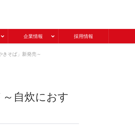
Beisia 豊かな暮らしのパ
企業情報
採用情報
やきそば」新発売～
 ～自炊におす