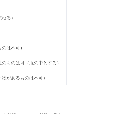
束ねる）
ものは不可）
性のものは可（服の中とする）
起物があるものは不可）