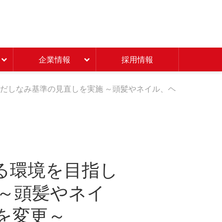
Beisia 豊かな暮らしのパ
企業情報
採用情報
だしなみ基準の見直しを実施 ～頭髪やネイル、ヘ
る環境を目指し
～頭髪やネイ
を変更～