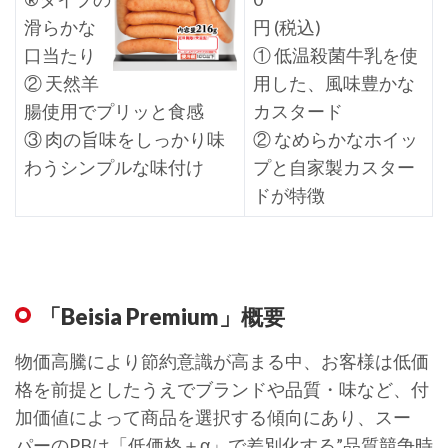
滑らかな
円 (税込)
口当たり
① 低温殺菌牛乳を使
② 天然羊
用した、風味豊かな
腸使用でプリッと食感
カスタード
③ 肉の旨味をしっかり味
② なめらかなホイッ
わうシンプルな味付け
プと自家製カスター
ドが特徴
「Beisia Premium」概要
物価高騰により節約意識が高まる中、お客様は低価
格を前提としたうえでブランドや品質・味など、付
加価値によって商品を選択する傾向にあり、スー
パーのPBは「低価格＋α」で差別化する”品質競争時