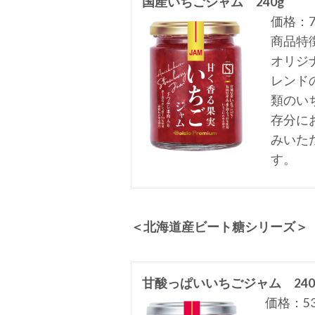
国産いちごジャム 240g
価格：7
商品特
オリジ
レンド
類のい
存分に
みいた
す。
＜北海道産ビート糖シリーズ＞
甘酸っぱいいちごジャム 240
価格：53