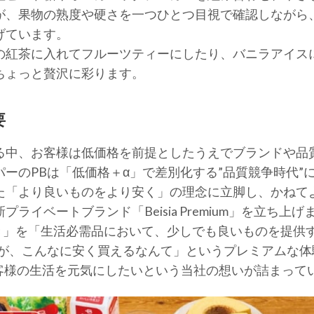
が、果物の熟度や硬さを一つひとつ目視で確認しながら
げています。
の紅茶に入れてフルーツティーにしたり、バニラアイス
ちょっと贅沢に彩ります。
要
る中、お客様は低価格を前提としたうえでブランドや品
ーのPBは「低価格＋α」で差別化する”品質競争時代”
た「より良いものをより安く」の理念に立脚し、かねて
イベートブランド「Beisia Premium」を立ち上げ
利き」を「生活必需品において、少しでも良いものを提供
が、こんなに安く買えるなんて」というプレミアムな体験を
でお客様の生活を元気にしたいという当社の想いが詰まって