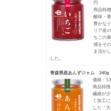
円
商品特
酸味・
豊かな
リア産
ちごの
感をそ
ま活か
した。
青森県産あんずジャム 240g
価格：53
商品特徴
繊維が少
く加工に
した「大