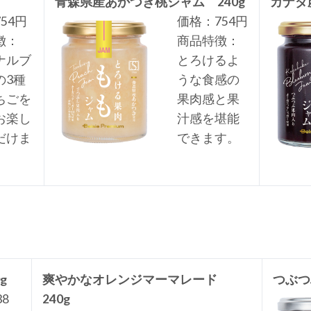
青森県産あかつき桃ジャム 240g
カナダ
54円
価格：754円
徴：
商品特徴：
ナルブ
とろけるよ
の3種
うな食感の
ちごを
果肉感と果
お楽し
汁感を堪能
だけま
できます。
g
爽やかなオレンジマーマレード
つぶつ
8
240g