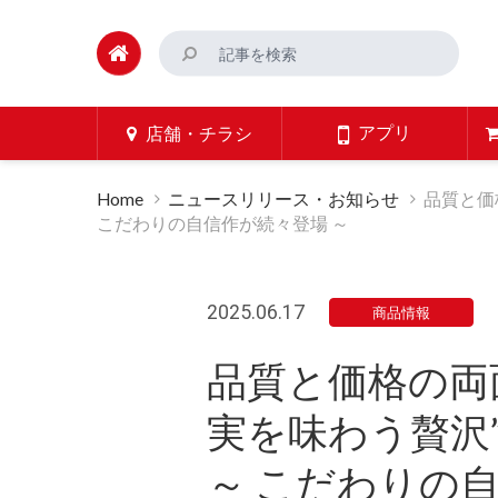
アプリ
店舗・チラシ
Home
ニュースリリース・お知らせ
品質と価
こだわりの自信作が続々登場 ～
2025.06.17
商品情報
品質と価格の両面に
実を味わう贅沢
～ こだわりの