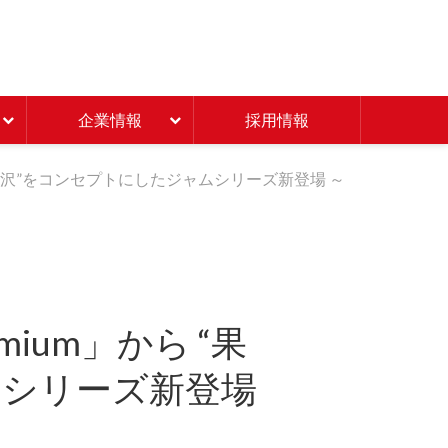
Beisia 豊かな暮らしのパ
企業情報
採用情報
わう贅沢”をコンセプトにしたジャムシリーズ新登場 ～
mium」から “果
ムシリーズ新登場