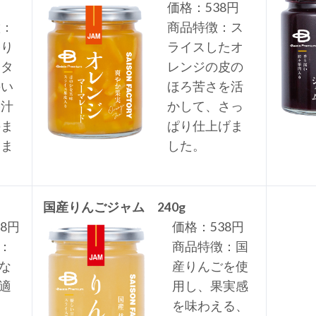
価格：538円
徴：
商品特徴：ス
香り
ライスしたオ
イタ
レンジの皮の
のい
ほろ苦さを活
果汁
かして、さっ
のま
ぱり仕上げま
しま
した。
国産りんごジャム 240g
8円
価格：538円
：
商品特徴：国
な
産りんごを使
適
用し、果実感
を味わえる、