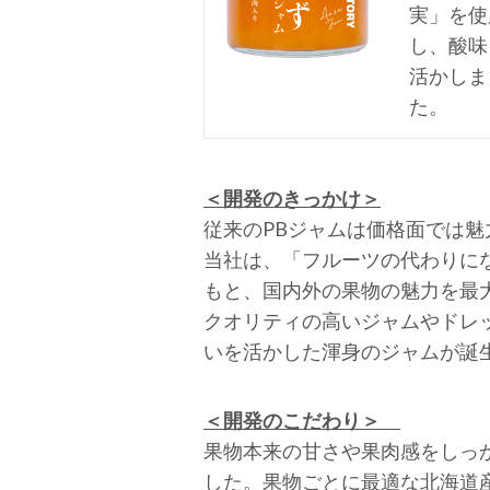
実」を使
し、酸味
活かしま
た。
＜開発のきっかけ＞
従来のPBジャムは価格面では
当社は、「フルーツの代わりに
もと、国内外の果物の魅力を最
クオリティの高いジャムやドレ
いを活かした渾身のジャムが誕
＜開発のこだわり＞
果物本来の甘さや果肉感をしっ
した。果物ごとに最適な北海道