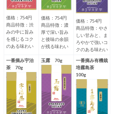
価格：754円
価格：754円
価格：754円
商品特徴：渋
商品特徴：濃
商品特徴：やさ
みの中に旨み
厚で深い旨み
しい甘みと、ま
を感じるコク
と後味の余韻
ろやかで強いコ
のある味わい
が残る味わい
クのある味わい
一番摘み宇治
玉露 70g
一番摘み有機栽
茶 70g
培霧島茶
100g