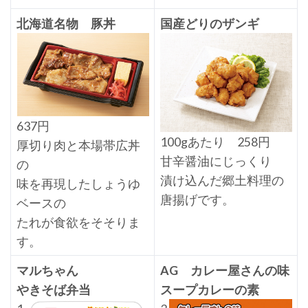
北海道名物 豚丼
国産どりのザンギ
637円
100gあたり 258円
厚切り肉と本場帯広丼
甘辛醤油にじっくり
の
漬け込んだ郷土料理の
味を再現したしょうゆ
唐揚げです。
ベースの
たれが食欲をそそりま
す。
マルちゃん
AG カレー屋さんの味
やきそば弁当
スープカレーの素