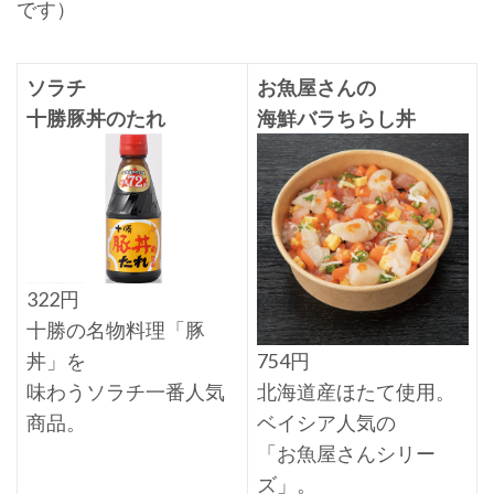
です）
ソラチ
お魚屋さんの
十勝豚丼のたれ
海鮮バラちらし丼
322円
十勝の名物料理「豚
丼」を
754円
味わうソラチ一番人気
北海道産ほたて使用。
商品。
ベイシア人気の
「お魚屋さんシリー
ズ」。