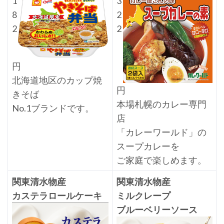
1
3
8
2
2
2
円
北海道地区のカップ焼
円
きそば
本場札幌のカレー専門
No.1ブランドです。
店
「カレーワールド」の
スープカレーを
ご家庭で楽しめます。
関東清水物産
関東清水物産
カステラロールケーキ
ミルクレープ
ブルーベリーソース