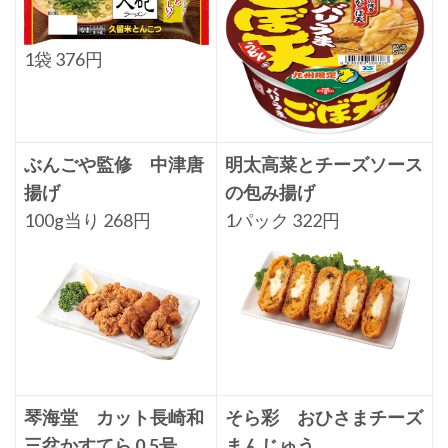
1袋 376円
ぶんごや監修 中津唐
明太高菜とチーズソース
揚げ
の包み揚げ
100g当り 268円
1パック 322円
琴海堂 カット長崎和
そら彩 おひさまチーズ
三盆かすてら 0.5号
まんじゅう