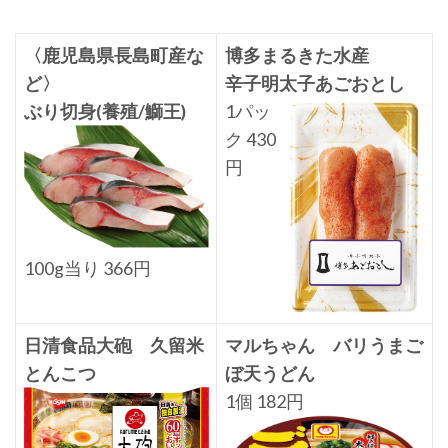
〈鹿児島県長島町産な
博多まるきた水産
ど〉
辛子明太子あごおとし
ぶり切身(養殖/鰤王)
1パッ
ク 430
円
100g当り 366円
日清食品大砲 久留米
マルちゃん バリうまご
とんこつ
ぼ天うどん
1個 182円