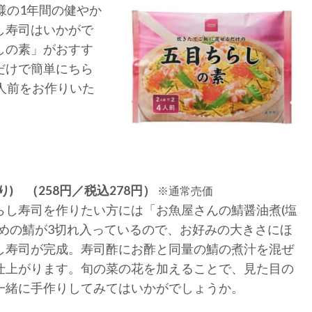
様の1年間の健やか
し寿司はいかがで
しの素」がおすす
だけで簡単にちら
人前をお作りいた
) （258円／税込278円）
※通常売価
らし寿司を作りたい方には「お魚屋さんの鯖醤油煮(塩
きめの鯖が3切れ入っているので、お好みの大きさにほ
し寿司が完成。寿司酢にお酢と同量の鯖の煮汁を混ぜ
仕上がります。旬の菜の花を加えることで、見た目の
一緒に手作りしてみてはいかがでしょうか。