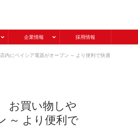
Beisia 豊かな暮らしのパ
企業情報
採用情報
店内にベイシア電器がオープン ～ より便利で快適
ン お買い物しや
 ～ より便利で