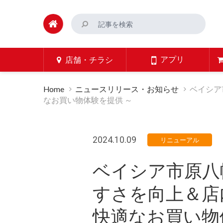
アプリ
店舗・チラシ
Home
ニュースリリース・お知らせ
ベイシア
なお買い物体験を提供 ～
2024.10.09
リニューアル
ベイシア市原八
すさを向上＆店
快適なお買い物