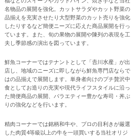
福などのスイーツやカットパイン、焼き芋など当社
名物品の展開を強化。カットサラダやカット野菜の
品揃えを充実させたり大型野菜のカット売りを強化
したりするなど簡便ニーズに応えた商品展開を行っ
ています。また、旬の果物の展開や陳列の表現を工
夫し季節感の演出を図っています。
鮮魚コーナーではテナントとして「𠮷川水産」が出
店し、地域のニーズに即しながら鮮魚専門店ならで
はの品揃えで展開します。単身者向けのプチ贅沢中
食としてお造りの充実や現代ライフスタイルに沿っ
た簡便商品の展開、バラエティー豊かな寿司・丼ぶ
りの強化などを行います。
精肉コーナーでは銘柄和牛や、プロの目利きが厳選
した肉質4等級以上の牛を一頭買いする当社オリジ