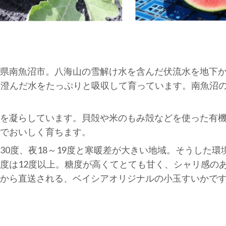
県南魚沼市。八海山の雪解け水を含んだ伏流水を地下
く澄んだ水をたっぷりと吸収して育っています。南魚沼
を凝らしています。貝殻や米のもみ殻などを使った有
壌でおいしく育ちます。
30度、夜18～19度と寒暖差が大きい地域。そうした
度は12度以上。糖度が高くてとても甘く、シャリ感の
から直送される、ベイシアオリジナルの小玉すいかで