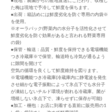
●現地：農園からの産地直送にこだわり、収穫し
た梅は現地で予冷して鮮度を保ちます。
●出荷：箱詰めには鮮度劣化を防ぐ専用の内袋※
を使用。
※オーラパック(野菜内の水分子を活性化させて
鮮度劣化を防ぐ効果があると言われる野菜専用
の袋)
●保管・輸送：品質・鮮度を保持できる電場機能
つき冷蔵庫※で保管。輸送時も冷気が通るよう
に隙間を開けて
空気の循環を良くして鮮度維持を図ります。
※電場機能つき冷蔵庫(冷蔵庫内に静電波を発生
させ細かな電子振動によって氷点下でも水分子
が凍結しないチルド環境が創れる冷蔵庫。菌が
増殖しない氷点下で、凍らせずに保存が可能)
●加工・梱包：お店に到着する直前に販売用の1