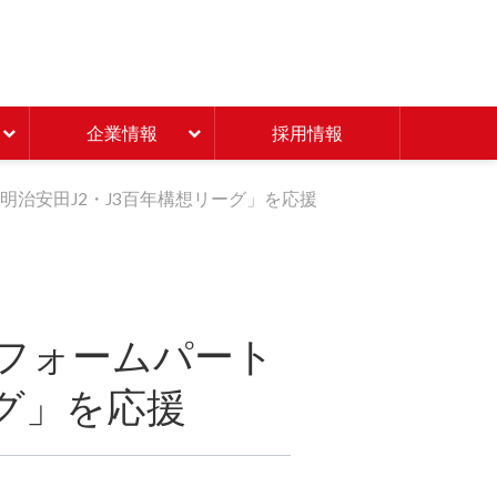
Beisia 豊かな暮らしのパ
企業情報
採用情報
治安田J2・J3百年構想リーグ」を応援
フォームパート
ーグ」を応援