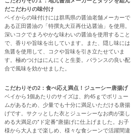
こだわりその１：地元醤油メーカーとタッグを組ん
だこだわりの味付け
ベイからの味付けには群馬県の醤油老舗メーカーで
ある正田醤油の「特撰丸大豆再仕込醤油」を使用。
深いコクでまろやかな味わいの醤油を使用すること
で、香りや旨味を出しています。また、隠し味には
魚醤を使用して、コクや旨味を引き立たせていま
す。極めつけはにんにくと生姜。バランスの良い配
合で風味を効かせました。
こだわりその2：食べ応え満点！ジューシー唐揚げ
ベイから1個あたりのサイズは、約45ｇでボリュー
ムがあるため、少量でも十分に満足いただける唐揚
げです。サクッとした衣とジューシーなお肉が楽し
める大満足の“ド定番”唐揚げに仕上げました。お子
様から大人まで楽しめ、様々な食シーンで活躍間違