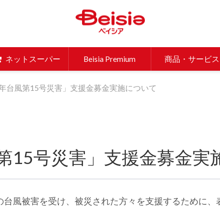
ベイシア 
ネットスーパー
Beisia Premium
商品・サービス
年台風第15号災害」支援金募金実施について
第15号災害」支援金募金実
の台風被害を受け、被災された方々を支援するために、