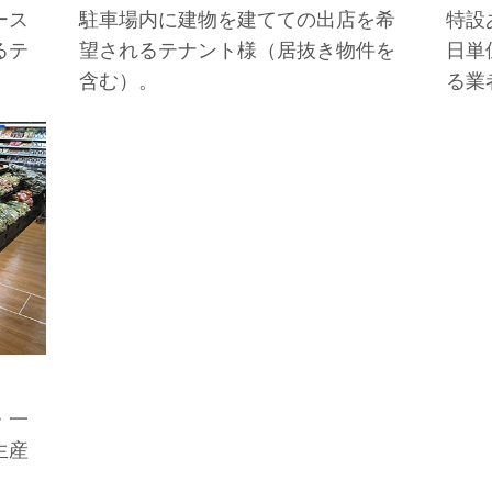
ース
駐車場内に建物を建てての出店を希
特設
るテ
望されるテナント様（居抜き物件を
日単
含む）。
る業
・一
生産