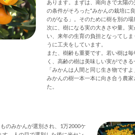
あります。まずは、南向きで太陽の
の条件がそろった“みかんの栽培に
のがなる」。そのために樹を別の場
次に、樹になる実の大きさや量。実
い、来年の生育の負担となってしま
うに工夫をしています。
また、樹齢も重要です。若い樹は毎
く、高齢の樹は美味しい実ができる
「みかんは人間と同じ生き物ですよ
みかんの樹一本一本に向き合う農家
た。
tものみかんが選別され、1万2000ケ
ます。人の目で選別した後に光セン