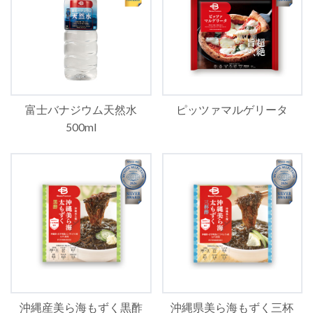
富士バナジウム天然水
ピッツァマルゲリータ
500ml
沖縄産美ら海もずく黒酢
沖縄県美ら海もずく三杯