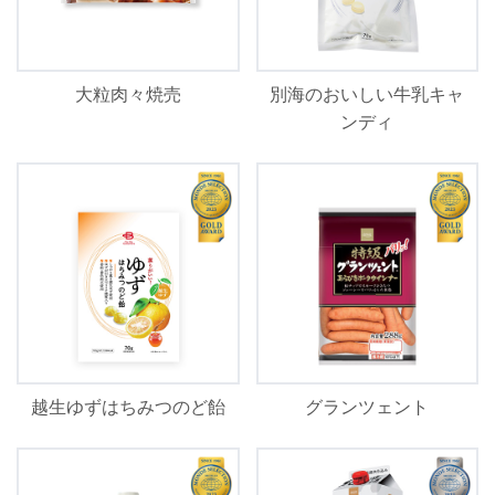
大粒肉々焼売
別海のおいしい牛乳キャ
ンディ
越生ゆずはちみつのど飴
グランツェント