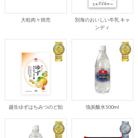
大粒肉々焼売
別海のおいしい牛乳 キャ
ンディ
越生ゆずはちみつのど飴
強炭酸水500ml