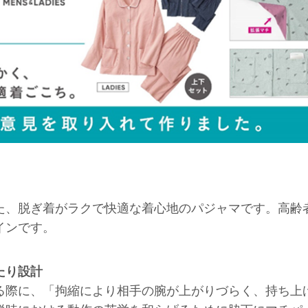
た、脱ぎ着がラクで快適な着心地のパジャマです。高齢
インです。
たり設計
る際に、「拘縮により相手の腕が上がりづらく、持ち上