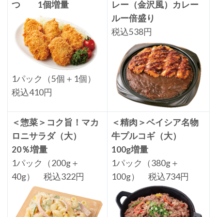
つ 1個増量
レー（金沢風）カレー
ルー倍盛り
税込538円
1パック（5個＋1個）
税込410円
＜惣菜＞コク旨！マカ
＜精肉＞ベイシア名物
ロニサラダ（大）
牛プルコギ（大）
20％増量
100g増量
1パック（200g＋
1パック（380g＋
40g） 税込322円
100g） 税込734円