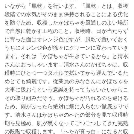
いながら「風乾」を行います。「風乾」とは、収穫
段階での水気がそのまま保持されることによる劣化
を防ぐため、収穫したかぼちゃを風通しのよい場所
で自然に乾かす工程のこと。収穫時、日が当たらず
に育った面はオレンジ色ですが、風乾で置いておく
うちにオレンジ色が徐々にグリーンに変わっていき
ます。それは「かぼちゃが生きているから」と清水
さんはおっしゃいます。清水さんのかぼちゃは、収
穫時にひとつ一つタオルで拭いてから運んでいるた
めとても綺麗です。従業員のみなさんにかぼちゃを
大事に扱おうという意識を持ってもらいたいからこ
その取り組みだそう。かぼちゃが汚れるのを避ける
ため、雨がふったら絶対に畑に入らない徹底ぶりで
す。清水さんはかぼちゃのへたの部分を見て収穫時
期を見極め、肌が黒くなってごつごつしてきた完熟
の段階で収穫します。「へたが真っ白」になると収