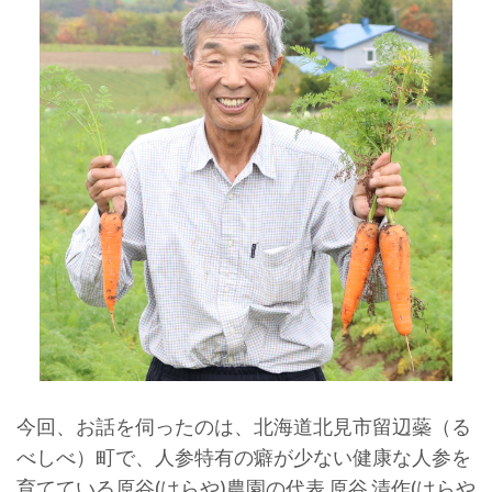
今回、お話を伺ったのは、北海道北見市留辺蘂（る
べしべ）町で、人参特有の癖が少ない健康な人参を
育てている原谷(はらや)農園の代表 原谷 清作(はらや